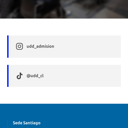
udd_admision
@udd_cl
Sede Santiago