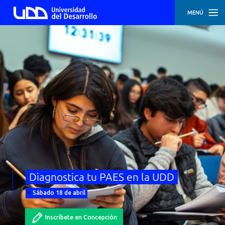
MENÚ
INICIO
INSCRIPCIÓN
SEDE
SANTIAGO
INSCRIPCIÓN
SEDE
CONCEPCIÓN
Diagnostica tu PAES en la UDD
Sábado 18 de abril
Inscríbete en Concepción