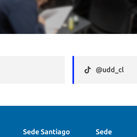
@udd_cl
Sede Santiago
Sede