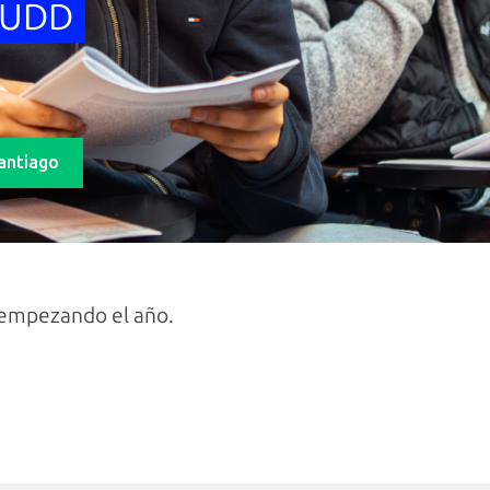
a UDD
Santiago
 empezando el año.