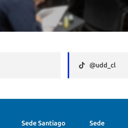
@udd_cl
Sede Santiago
Sede