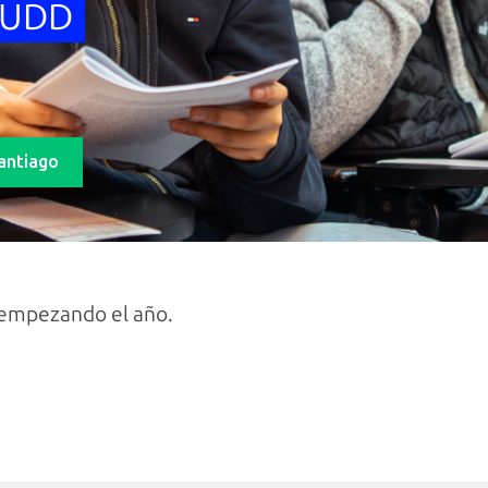
a UDD
Santiago
 empezando el año.