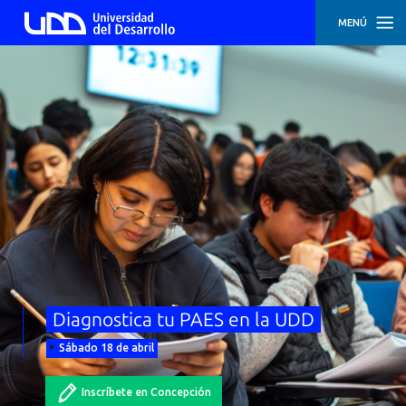
MENÚ
INICIO
INSCRIPCIÓN
SEDE
SANTIAGO
INSCRIPCIÓN
SEDE
CONCEPCIÓN
Diagnostica tu PAES en la UDD
Sábado 18 de abril
Inscríbete en Concepción