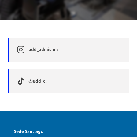
udd_admision
@udd_cl
Sede Santiago